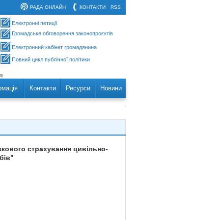
РАДА ОНЛАЙН
КОНТАКТИ
RSS
Електронні петиції
Громадське обговорення законопроєктів
Електронний кабінет громадянина
Повний цикл публічної політики
рмація
Контакти
Ресурси
Новини
зкового страхування цивільно-
бів"