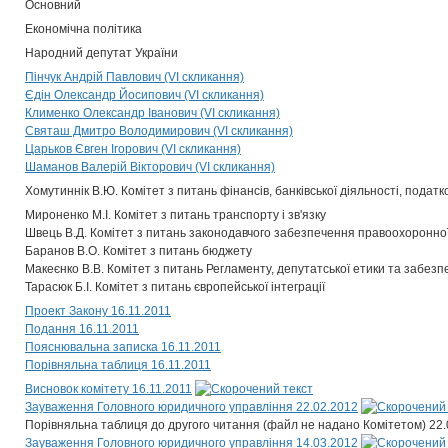
Основний
Економічна політика
Народний депутат України
Пінчук Андрій Павлович (VI скликання)
Єдін Олександр Йосипович (VI скликання)
Клименко Олександр Іванович (VI скликання)
Святаш Дмитро Володимирович (VI скликання)
Царьков Євген Ігорович (VI скликання)
Шаманов Валерій Вікторович (VI скликання)
Хомутиннік В.Ю. Комітет з питань фінансів, банківської діяльності, податк
Мироненко М.І. Комітет з питань транспорту і зв'язку
Швець В.Д. Комітет з питань законодавчого забезпечення правоохоронної
Баранов В.О. Комітет з питань бюджету
Макеєнко В.В. Комітет з питань Регламенту, депутатської етики та забезп
Тарасюк Б.І. Комітет з питань європейської інтеграції
Проект Закону 16.11.2011
Подання 16.11.2011
Пояснювальна записка 16.11.2011
Порівняльна таблиця 16.11.2011
Висновок комітету 16.11.2011
Зауваження Головного юридичного управління 22.02.2012
Порівняльна таблиця до другого читання (файл не надано Комітетом) 22
Зауваження Головного юридичного управління 14.03.2012