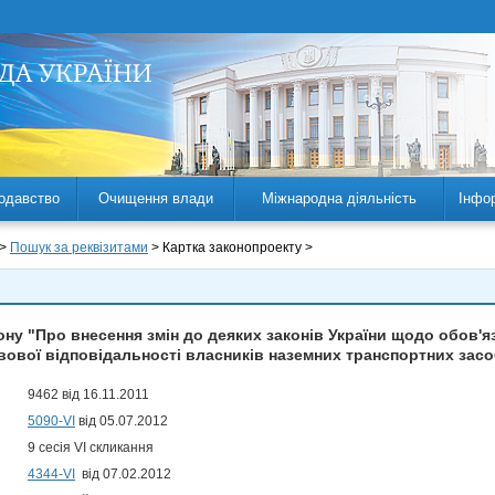
одавство
Очищення влади
Міжнародна діяльність
Інфо
 >
Пошук за реквізитами
> Картка законопроекту >
ону "Про внесення змін до деяких законів України щодо обов'я
вової відповідальності власників наземних транспортних засо
9462 від 16.11.2011
5090-VI
від 05.07.2012
9 сесія VI скликання
4344-VI
від 07.02.2012