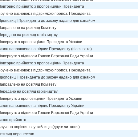
Повторно прийнято з пропозиціями Президента
Вручено висновок з підтримкою пропоз. Президента
Пропозиції Президента до закону надано для ознайом
Направлено на розгляд Комітету
Передано на розгляд керівництву
Повернуто з пропозиціями Президента України
Закон направлено на підпис Президенту (після вето)
Повернуто з підписом Голови Верховної Ради України
Повторно прийнято з пропозиціями Президента
Вручено висновок з підтримкою пропоз. Президента
Пропозиції Президента до закону надано для ознайом
Направлено на розгляд Комітету
Передано на розгляд керівництву
Повернуто з пропозиціями Президента України
Закон направлено на підпис Президенту України
Повернуто з підписом Голови Верховної Ради України
Закон прийнято
Вручено порівняльну таблицю (друге читання)
Розгляд перенесено