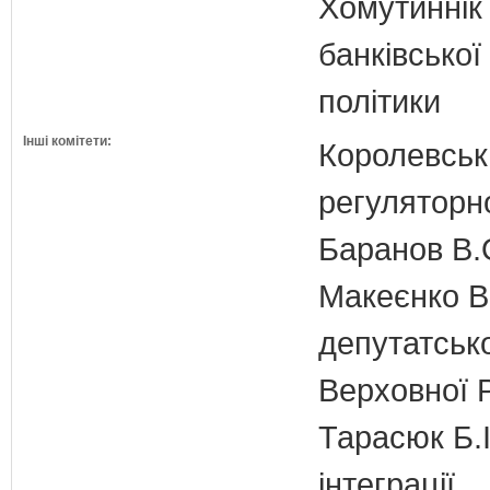
Хомутиннік 
банківської
політики
Інші комітети:
Королевська
регуляторно
Баранов В.
Макеєнко В.
депутатсько
Верховної 
Тарасюк Б.І
інтеграції