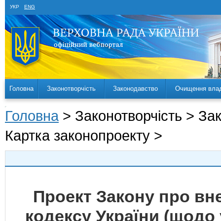
УКР
ENG
Головна
Законотворчість
Законодавство
Очищення вла
Головна
> Законотворчість > За
Картка законопроекту >
Проект Закону про вн
кодексу України (щодо