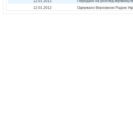
12.01.2012
Передано на розгляд керівництв
12.01.2012
Одержано Верховною Радою Укр