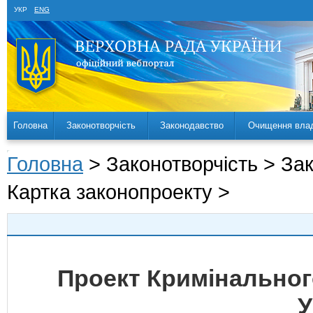
УКР
ENG
Головна
Законотворчість
Законодавство
Очищення вла
Головна
> Законотворчість > За
Картка законопроекту >
Проект Кримінальног
У