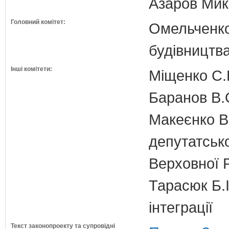
Азаров Мико
Головний комітет:
Омельченко
будівництв
Інші комітети:
Міщенко С.Г
Баранов В.
Макеєнко В.
депутатсько
Верховної 
Тарасюк Б.І
інтеграції
Текст законопроекту та супровідні