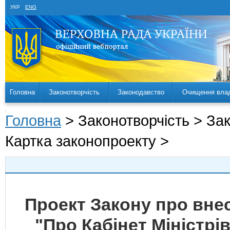
УКР
ENG
Головна
Законотворчість
Законодавство
Очищення вла
Головна
> Законотворчість > За
Картка законопроекту >
Проект Закону про внес
"Про Кабінет Міністрі