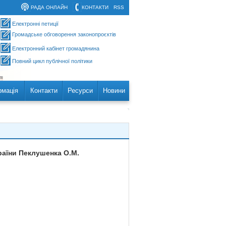
РАДА ОНЛАЙН
КОНТАКТИ
RSS
Електронні петиції
Громадське обговорення законопроєктів
Електронний кабінет громадянина
Повний цикл публічної політики
рмація
Контакти
Ресурси
Новини
аїни Пеклушенка О.М.