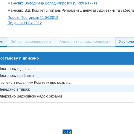
Макеєнко Володимир Володимирович (VI скликання)
Макеєнко В.В. Комітет з питань Регламенту, депутатської етики та забезп
Проект Постанови 11.04.2012
Подання 11.04.2012
ми
Зв'язані законопроекти
Альтернативні законопроекти
Хронолог
останову підписано
Постанову підписано
Постанову прийнято
Вручено з поданням Комітету про розгляд
Передано в тираж
Одержано Верховною Радою України