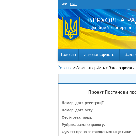
УКР
ENG
Головна
Законотворчість
Закон
Головна
> Законотворчість > Законопроекти
Проект Постанови пр
Номер, дата реєстрації:
Номер, дата акту
Сесія реєстрації:
Рубрика законопроекту:
Суб'єкт права законодавчої ініціативи: