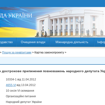
одавство
Очищення влади
Міжнародна діяльність
Інфо
 >
Пошук за реквізитами
> Картка законопроекту >
о дострокове припинення повноважень народного депутата Укр
10334-1 від 11.04.2012
4655-VI
від 13.04.2012
10 сесія VI скликання
Організаційні питання
Народний депутат України