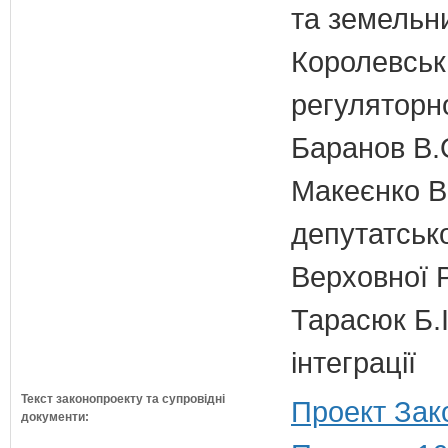
та земельн
Королевська
регуляторно
Баранов В.
Макеєнко В.
депутатсько
Верховної 
Тарасюк Б.І
інтеграції
Текст законопроекту та супровідні
Проект Зак
документи: