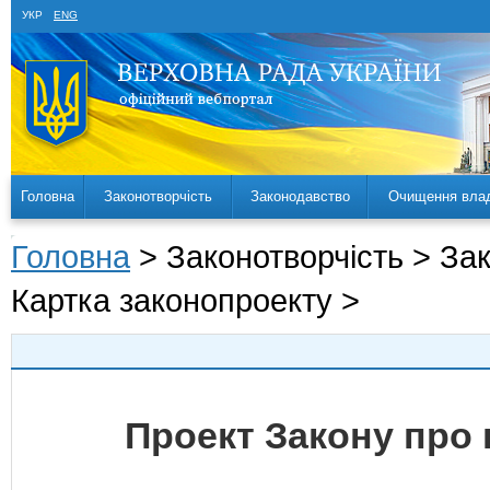
УКР
ENG
Головна
Законотворчість
Законодавство
Очищення вла
Головна
> Законотворчість > За
Картка законопроекту >
Проект Закону про 