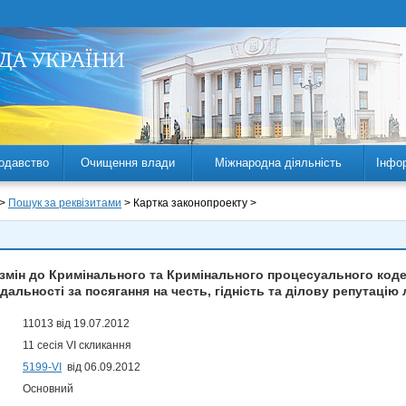
одавство
Очищення влади
Міжнародна діяльність
Інфо
 >
Пошук за реквізитами
> Картка законопроекту >
 змін до Кримінального та Кримінального процесуального коде
дальності за посягання на честь, гідність та ділову репутаці
11013 від 19.07.2012
11 сесія VI скликання
5199-VI
від 06.09.2012
Основний