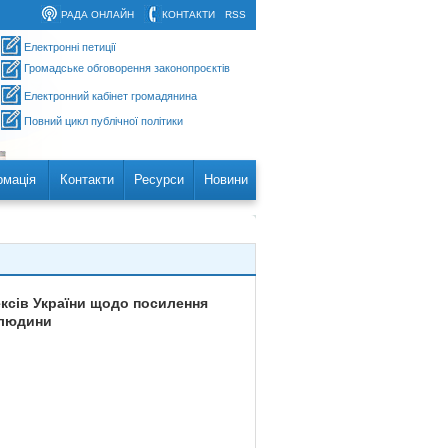
РАДА ОНЛАЙН
КОНТАКТИ
RSS
Електронні петиції
Громадське обговорення законопроєктів
Електронний кабінет громадянина
Повний цикл публічної політики
рмація
Контакти
Ресурси
Новини
ксів України щодо посилення
ю людини