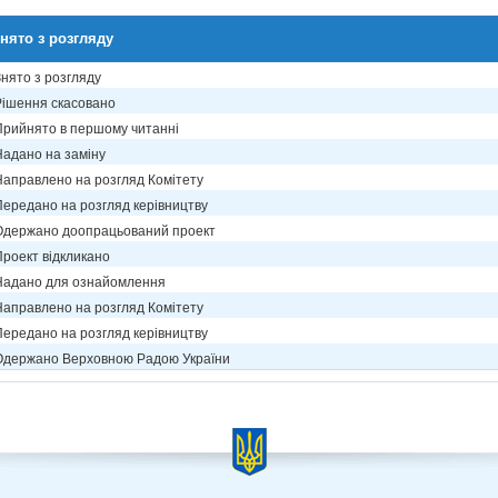
нято з розгляду
Знято з розгляду
Рішення скасовано
Прийнято в першому читанні
Надано на заміну
Направлено на розгляд Комітету
Передано на розгляд керівництву
Одержано доопрацьований проект
Проект відкликано
Надано для ознайомлення
Направлено на розгляд Комітету
Передано на розгляд керівництву
Одержано Верховною Радою України