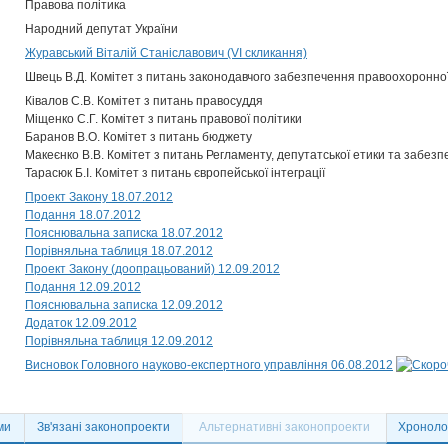
Правова політика
Народний депутат України
Журавський Віталій Станіславович (VI скликання)
Швець В.Д. Комітет з питань законодавчого забезпечення правоохоронної
Ківалов С.В. Комітет з питань правосуддя
Міщенко С.Г. Комітет з питань правової політики
Баранов В.О. Комітет з питань бюджету
Макеєнко В.В. Комітет з питань Регламенту, депутатської етики та забезп
Тарасюк Б.І. Комітет з питань європейської інтеграції
Проект Закону 18.07.2012
Подання 18.07.2012
Пояснювальна записка 18.07.2012
Порівняльна таблиця 18.07.2012
Проект Закону (доопрацьований) 12.09.2012
Подання 12.09.2012
Пояснювальна записка 12.09.2012
Додаток 12.09.2012
Порівняльна таблиця 12.09.2012
Висновок Головного науково-експертного управління 06.08.2012
ми
Зв'язані законопроекти
Альтернативні законопроекти
Хронолог