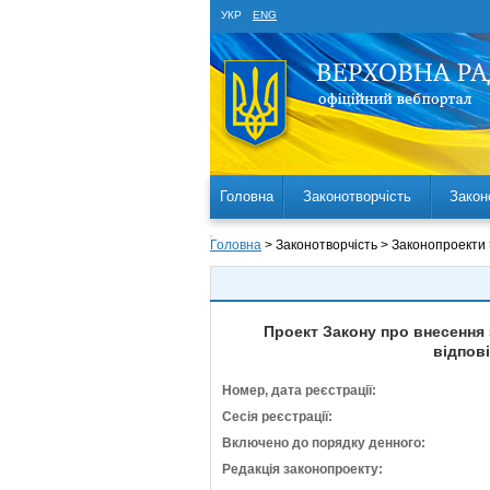
УКР
ENG
Головна
Законотворчість
Закон
Головна
> Законотворчість > Законопроекти
Проект Закону про внесення
відпові
Номер, дата реєстрації:
Сесія реєстрації:
Включено до порядку денного:
Редакція законопроекту: