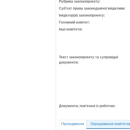
Рубрика законопроекту:
Суб'єкт права законодавчої ініціативи:
Ініціатор(и) законопроекту:
Головний комітет:
Інші комітети:
Текст законопроекту та супровідні
документи:
Документи, пов'язані із роботою:
Проходження
Опрацювання комітета