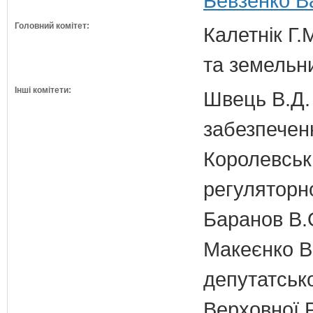
Бевзенко В
Головний комітет:
Калетнік Г.
та земельн
Інші комітети:
Швець В.Д. 
забезпечен
Королевська
регуляторно
Баранов В.
Макеєнко В.
депутатсько
Верховної 