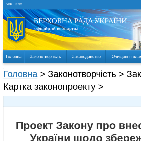
УКР
ENG
Головна
Законотворчість
Законодавство
Очищення вла
Головна
> Законотворчість > За
Картка законопроекту >
Проект Закону про внес
України щодо збере