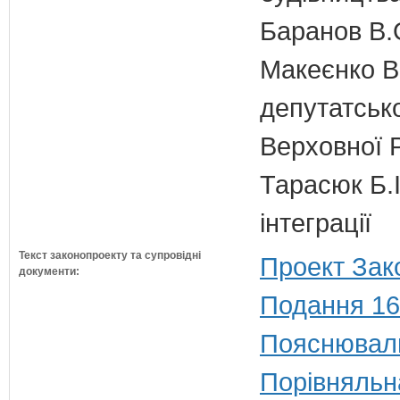
Баранов В.
Макеєнко В.
депутатсько
Верховної 
Тарасюк Б.І
інтеграції
Текст законопроекту та супровідні
Проект Зак
документи:
Подання 16
Пояснюваль
Порівняльн