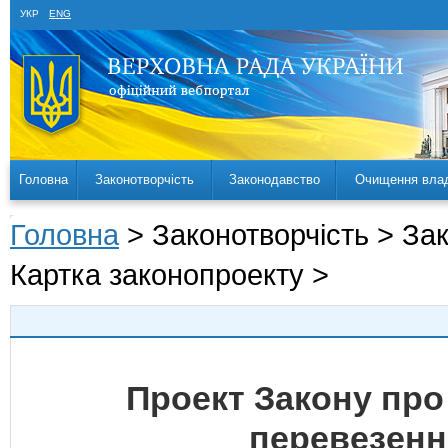
УКР
ENG
Головна
Законотворчість
Законодавство
Очищення вла
Головна
> Законотворчість > За
Картка законопроекту >
Проект Закону про 
перевезенн