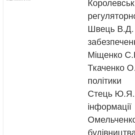
Королевська
регуляторно
Швець В.Д. 
забезпечен
Міщенко С.Г
Ткаченко О.
політики
Стець Ю.Я. 
інформації
Омельченко
будівництв