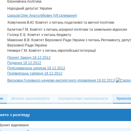
Економічна політика
Народний депутат України
Царьов Олег Анатолійович (VII скликання)
Хомутиннік В.Ю. Комітет з питань податкової та митної політики
Калетнік Г.М. Комітет з питань аграрної політики та земельних відносин
Гєллєр Є.Б. Комітет з питань бюджету
Макеєнко В.В. Комітет Верховної Ради України з питань Регламенту, депут
Верховної Ради України
Немиря Г.М. Комітет з питань європейської інтеграції
Проект Закону 18.12.2012
Подання 18.12.2012
Пояснювальна записка 18.12.2012
Порівняльна таблиця 18.12.2012
Висновок Головного науково-експертного управління 19.02.2013
ми
Зв'язані законопроекти
Альтернативні законопроекти
Хронолог
нято з розгляду
Проект відкликано