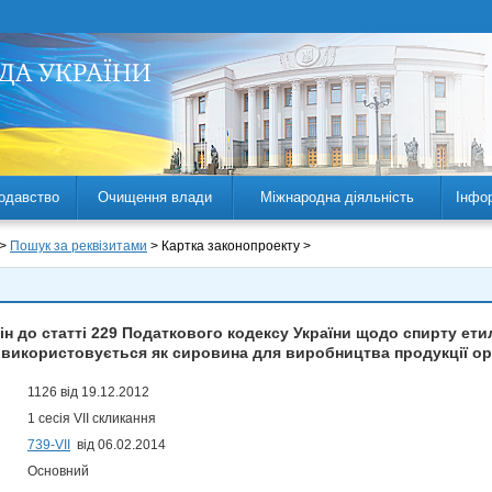
одавство
Очищення влади
Міжнародна діяльність
Інфо
 >
Пошук за реквізитами
> Картка законопроекту >
ін до статті 229 Податкового кодексу України щодо спирту ет
й використовується як сировина для виробництва продукції ор
1126 від 19.12.2012
1 сесія VII скликання
739-VII
від 06.02.2014
Основний