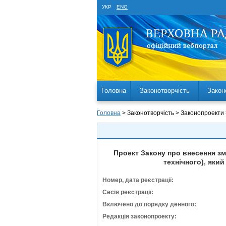
УКР
ENG
Головна
Законотворчість
Закон
Головна
> Законотворчість > Законопроекти
Проект Закону про внесення зм
технічного), яки
Номер, дата реєстрації:
Сесія реєстрації:
Включено до порядку денного:
Редакція законопроекту: