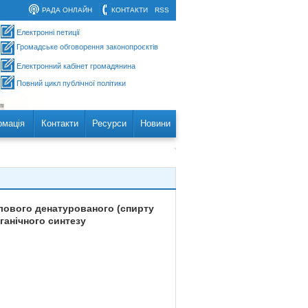
РАДА ОНЛАЙН
КОНТАКТИ
RSS
Електронні петиції
Громадське обговорення законопроєктів
Електронний кабінет громадянина
Повний цикл публічної політики
рмація
Контакти
Ресурси
Новини
илового денатурованого (спирту
ганічного синтезу