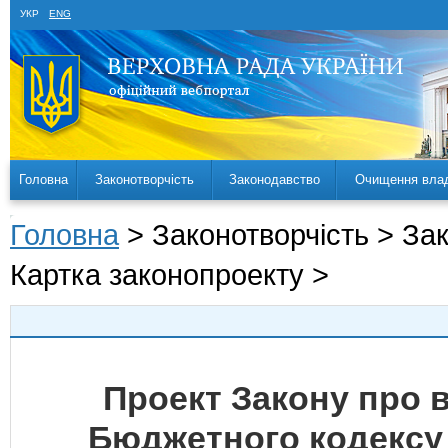
УКР
ENG
Головна
Законотворчість
Законодавство
Очищення вла
Головна
> Законотворчість > За
Картка законопроекту >
Проект Закону про в
Бюджетного кодексу