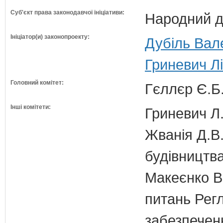
Суб'єкт права законодавчої ініціативи:
Народний д
Ініціатор(и) законопроекту:
Дубіль Вал
Гриневич Лі
Головний комітет:
Гєллєр Є.Б
Інші комітети:
Гриневич Л.
Жванія Д.В.
будівництв
Макеєнко В.
питань Регл
забезпечен