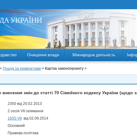
одавство
Очищення влади
Міжнародна діяльність
Інфо
 >
Пошук за реквізитами
> Картка законопроекту >
 внесення змін до статті 70 Сімейного кодексу України (щодо з
2350 від 20.02.2013
2 сесія VII скликання
1655-VII
від 02.09.2014
Основний
Правова політика