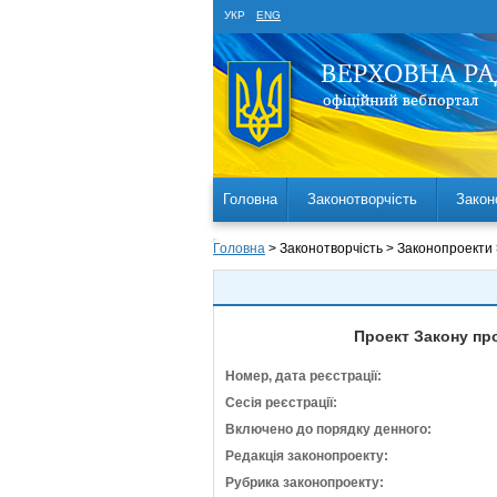
УКР
ENG
Головна
Законотворчість
Закон
Головна
> Законотворчість > Законопроекти
Проект Закону про
Номер, дата реєстрації:
Сесія реєстрації:
Включено до порядку денного:
Редакція законопроекту:
Рубрика законопроекту: