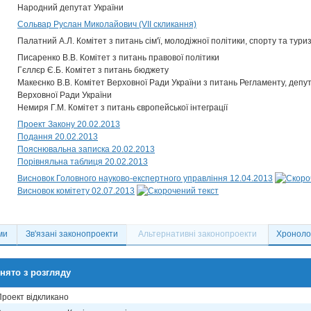
Народний депутат України
Сольвар Руслан Миколайович (VII скликання)
Палатний А.Л. Комітет з питань сім'ї, молодіжної політики, спорту та тури
Писаренко В.В. Комітет з питань правової політики
Гєллєр Є.Б. Комітет з питань бюджету
Макеєнко В.В. Комітет Верховної Ради України з питань Регламенту, депут
Верховної Ради України
Немиря Г.М. Комітет з питань європейської інтеграції
Проект Закону 20.02.2013
Подання 20.02.2013
Пояснювальна записка 20.02.2013
Порівняльна таблиця 20.02.2013
Висновок Головного науково-експертного управління 12.04.2013
Висновок комітету 02.07.2013
ми
Зв'язані законопроекти
Альтернативні законопроекти
Хронолог
нято з розгляду
Проект відкликано