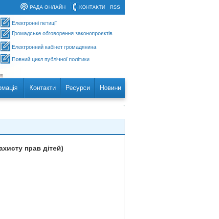
РАДА ОНЛАЙН
КОНТАКТИ
RSS
Електронні петиції
Громадське обговорення законопроєктів
Електронний кабінет громадянина
Повний цикл публічної політики
рмація
Контакти
Ресурси
Новини
ахисту прав дітей)