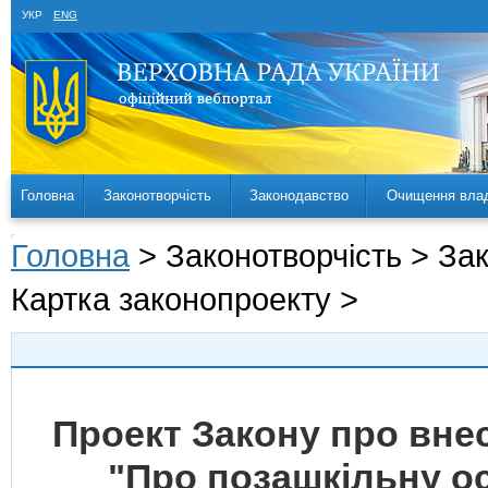
УКР
ENG
Головна
Законотворчість
Законодавство
Очищення вла
Головна
> Законотворчість > За
Картка законопроекту >
Проект Закону про внес
"Про позашкільну о