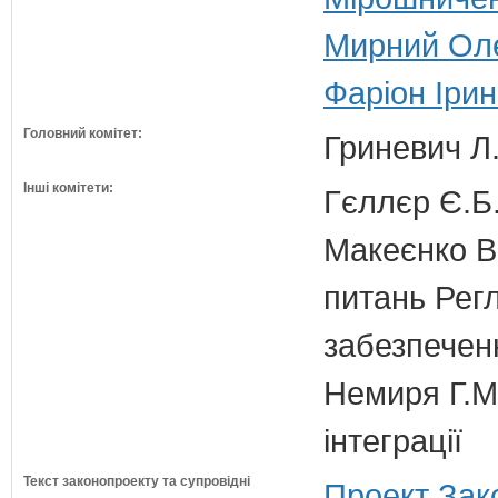
Мирний Оле
Фаріон Ірин
Головний комітет:
Гриневич Л.
Інші комітети:
Гєллєр Є.Б
Макеєнко В.
питань Регл
забезпечен
Немиря Г.М.
інтеграції
Текст законопроекту та супровідні
Проект Зак