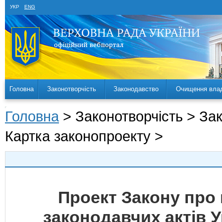
УКР
ENG
Головна
Законотворчість
Законодавство
Очищення вла
Головна
> Законотворчість > За
Картка законопроекту >
Проект Закону про 
законодавчих актів 