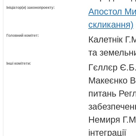
Ініціатор(и) законопроекту:
Апостол Ми
скликання)
Головний комітет:
Калетнік Г.
та земельн
Інші комітети:
Гєллєр Є.Б
Макеєнко В.
питань Регл
забезпечен
Немиря Г.М.
інтеграції