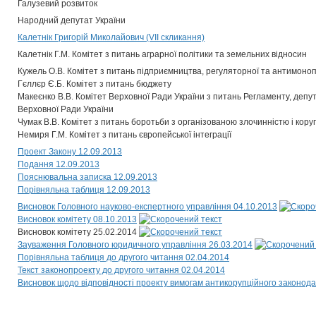
Галузевий розвиток
Народний депутат України
Калетнік Григорій Миколайович (VII скликання)
Калетнік Г.М. Комітет з питань аграрної політики та земельних відносин
Кужель О.В. Комітет з питань підприємництва, регуляторної та антимоноп
Гєллєр Є.Б. Комітет з питань бюджету
Макеєнко В.В. Комітет Верховної Ради України з питань Регламенту, депут
Верховної Ради України
Чумак В.В. Комітет з питань боротьби з організованою злочинністю і кору
Немиря Г.М. Комітет з питань європейської інтеграції
Проект Закону 12.09.2013
Подання 12.09.2013
Пояснювальна записка 12.09.2013
Порівняльна таблиця 12.09.2013
Висновок Головного науково-експертного управління 04.10.2013
Висновок комітету 08.10.2013
Висновок комітету 25.02.2014
Зауваження Головного юридичного управління 26.03.2014
Порівняльна таблиця до другого читання 02.04.2014
Текст законопроекту до другого читання 02.04.2014
Висновок щодо відповідності проекту вимогам антикорупційного законода