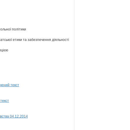
ольної політики
атської етики та забезпечення діяльності
пцією
вства 04.12.2014