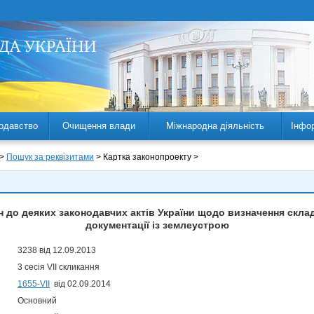
одавство
Очищення влади
Міжнародна діяльність
Інфо
 >
Пошук за реквізитами
> Картка законопроекту >
н до деяких законодавчих актів України щодо визначення склад
документації із землеустрою
3238 від 12.09.2013
3 сесія VII скликання
1655-VII
від 02.09.2014
Основний