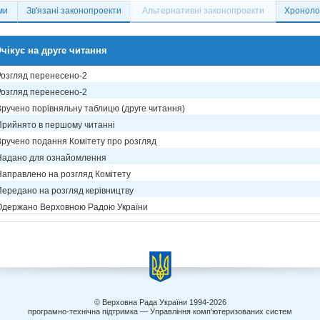
ми
Зв'язані законопроекти
Альтернативні законопроекти
Хронолог
чікує на друге читання
Розгляд перенесено-2
Розгляд перенесено-2
Вручено порівняльну таблицю (друге читання)
Прийнято в першому читанні
Вручено подання Комітету про розгляд
Надано для ознайомлення
Направлено на розгляд Комітету
Передано на розгляд керівництву
Одержано Верховною Радою України
© Верховна Рада України 1994-2026
програмно-технічна підтримка — Управління комп'ютеризованих систем