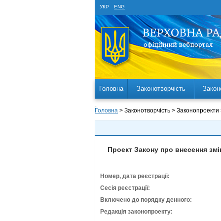
УКР
ENG
Головна
Законотворчість
Закон
Головна
> Законотворчість > Законопроекти
Проект Закону про внесення змі
Номер, дата реєстрації:
Сесія реєстрації:
Включено до порядку денного:
Редакція законопроекту: