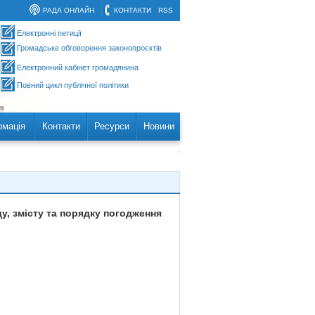
РАДА ОНЛАЙН
КОНТАКТИ
RSS
Електронні петиції
Громадське обговорення законопроєктів
Електронний кабінет громадянина
Повний цикл публічної політики
рмація
Контакти
Ресурси
Новини
у, змісту та порядку погодження