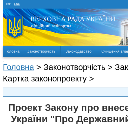
УКР
ENG
Головна
Законотворчість
Законодавство
Очищення вла
Головна
> Законотворчість > За
Картка законопроекту >
Проект Закону про внесе
України "Про Державний