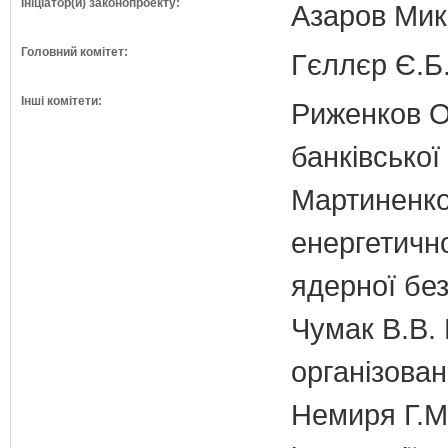
Ініціатор(и) законопроекту:
Азаров Мико
Головний комітет:
Гєллєр Є.Б
Інші комітети:
Риженков О.
банківської
Мартиненко
енергетично
ядерної бе
Чумак В.В. 
організован
Немиря Г.М.