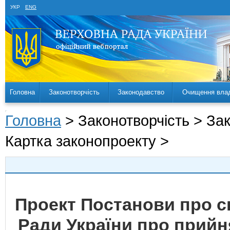
УКР
ENG
Головна
Законотворчість
Законодавство
Очищення вла
Головна
> Законотворчість > За
Картка законопроекту >
Проект Постанови про с
Ради України про прийн