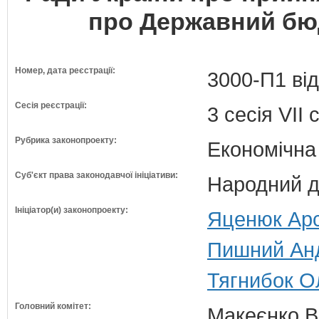
про Державний бюд
Номер, дата реєстрації:
3000-П1 від
Сесія реєстрації:
3 сесія VII
Рубрика законопроекту:
Економічна
Суб'єкт права законодавчої ініціативи:
Народний д
Ініціатор(и) законопроекту:
Яценюк Арс
Пишний Анд
Тягнибок О
Головний комітет:
Макеєнко В.