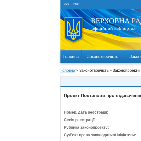
УКР
ENG
Головна
Законотворчість
Закон
Головна
> Законотворчість > Законопроекти
Проект Постанови про відзначення
Номер, дата реєстрації:
Сесія реєстрації:
Рубрика законопроекту:
Суб'єкт права законодавчої ініціативи: