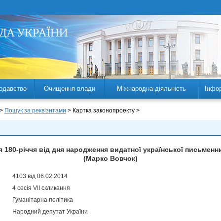
одавство
Очищення влади
Міжнародна діяльність
Інфо
 >
Пошук за реквізитами
> Картка законопроекту >
 180-річчя від дня народження видатної української письменни
(Марко Вовчок)
4103 від 06.02.2014
4 сесія VII скликання
Гуманітарна політика
Народний депутат України