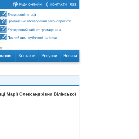
РАДА ОНЛАЙН
КОНТАКТИ
RSS
Електронні петиції
Громадське обговорення законопроєктів
Електронний кабінет громадянина
Повний цикл публічної політики
рмація
Контакти
Ресурси
Новини
ці Марії Олександрівни Вілінської