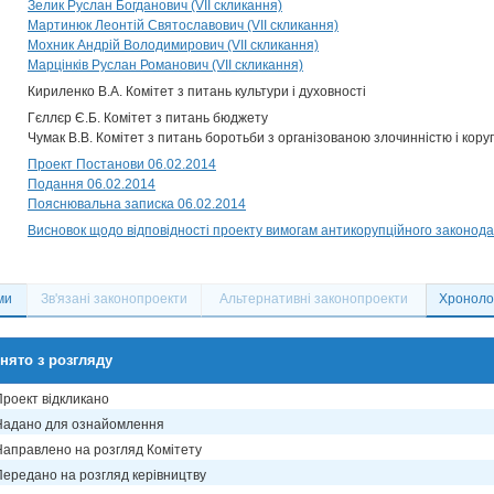
Зелик Руслан Богданович (VII скликання)
Мартинюк Леонтій Святославович (VII скликання)
Мохник Андрій Володимирович (VII скликання)
Марцінків Руслан Романович (VII скликання)
Кириленко В.А. Комітет з питань культури і духовності
Гєллєр Є.Б. Комітет з питань бюджету
Чумак В.В. Комітет з питань боротьби з організованою злочинністю і кору
Проект Постанови 06.02.2014
Подання 06.02.2014
Пояснювальна записка 06.02.2014
Висновок щодо відповідності проекту вимогам антикорупційного законода
ми
Зв'язані законопроекти
Альтернативні законопроекти
Хронолог
нято з розгляду
Проект відкликано
Надано для ознайомлення
Направлено на розгляд Комітету
Передано на розгляд керівництву