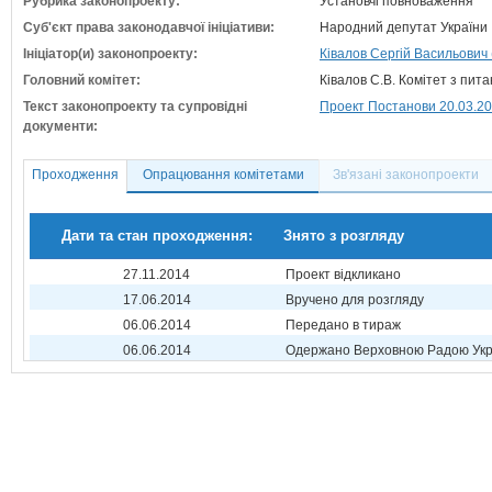
Рубрика законопроекту:
Установчі повноваження
Суб'єкт права законодавчої ініціативи:
Народний депутат України
Ініціатор(и) законопроекту:
Ківалов Сергій Васильович 
Головний комітет:
Ківалов С.В. Комітет з пит
Текст законопроекту та супровідні
Проект Постанови 20.03.2
документи:
Проходження
Опрацювання комітетами
Зв'язані законопроекти
Дати та стан проходження:
Знято з розгляду
27.11.2014
Проект відкликано
17.06.2014
Вручено для розгляду
06.06.2014
Передано в тираж
06.06.2014
Одержано Верховною Радою Укр