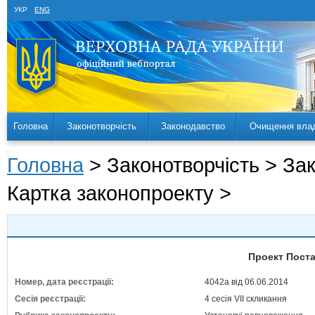
УКР
ENG
Головна
Законотворчість
Законодавство
Очищення вла
Головна
> Законотворчість > За
Картка законопроекту >
Проект Поста
Номер, дата реєстрації:
4042а від 06.06.2014
Сесія реєстрації:
4 сесія VII скликання