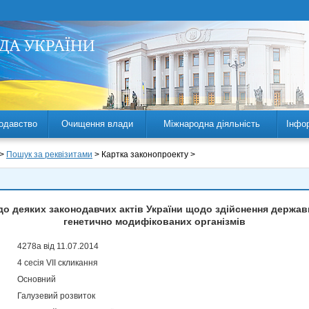
одавство
Очищення влади
Міжнародна діяльність
Інфо
 >
Пошук за реквізитами
> Картка законопроекту >
до деяких законодавчих актів України щодо здійснення держав
генетично модифікованих організмів
4278а від 11.07.2014
4 сесія VII скликання
Основний
Галузевий розвиток