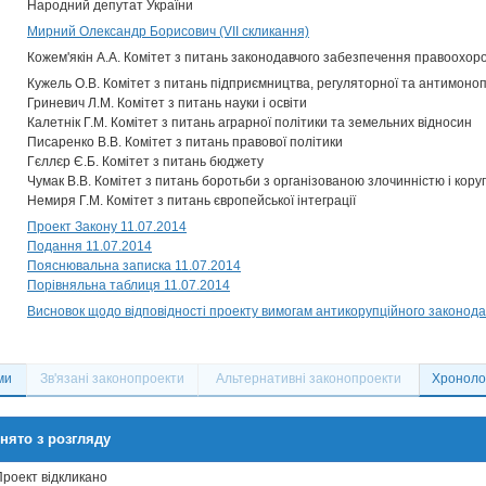
Народний депутат України
Мирний Олександр Борисович (VII скликання)
Кожем'якін А.А. Комітет з питань законодавчого забезпечення правоохоро
Кужель О.В. Комітет з питань підприємництва, регуляторної та антимоноп
Гриневич Л.М. Комітет з питань науки і освіти
Калетнік Г.М. Комітет з питань аграрної політики та земельних відносин
Писаренко В.В. Комітет з питань правової політики
Гєллєр Є.Б. Комітет з питань бюджету
Чумак В.В. Комітет з питань боротьби з організованою злочинністю і кору
Немиря Г.М. Комітет з питань європейської інтеграції
Проект Закону 11.07.2014
Подання 11.07.2014
Пояснювальна записка 11.07.2014
Порівняльна таблиця 11.07.2014
Висновок щодо відповідності проекту вимогам антикорупційного законода
ми
Зв'язані законопроекти
Альтернативні законопроекти
Хронолог
нято з розгляду
Проект відкликано