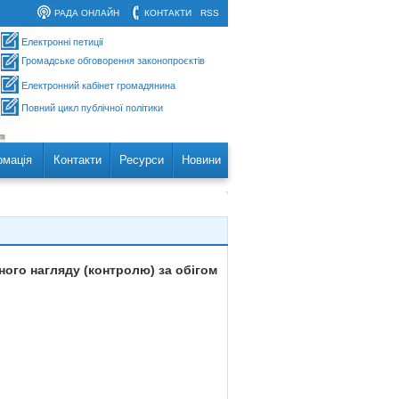
РАДА ОНЛАЙН
КОНТАКТИ
RSS
Електронні петиції
Громадське обговорення законопроєктів
Електронний кабінет громадянина
Повний цикл публічної політики
рмація
Контакти
Ресурси
Новини
ного нагляду (контролю) за обігом