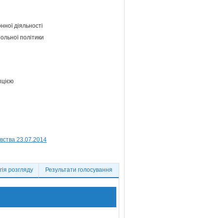
нної діяльності
ольної політики
пцією
вства 23.07.2014
ія розгляду
Результати голосування