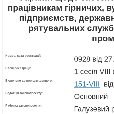
працівникам гірничих, в
підприємств, державн
рятувальних служб 
пром
Номер, дата реєстрації:
0928 від 27
Сесія реєстрації:
1 сесія VII
Включено до порядку денного:
151-VIII
від
Редакція законопроекту:
Основний
Рубрика законопроекту:
Галузевий 