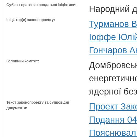
Суб'єкт права законодавчої ініціативи:
Народний д
Ініціатор(и) законопроекту:
Турманов Ві
Іоффе Юлій
Гончаров А
Головний комітет:
Домбровськи
енергетично
ядерної бе
Текст законопроекту та супровідні
Проект Зак
документи:
Подання 04
Пояснюваль