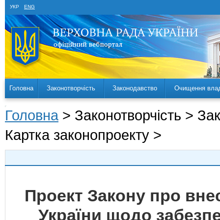
УКР
ENG
Головна
Законотворчість
Законодавство
Очищення вла
Головна
> Законотворчість > За
Картка законопроекту >
Проект Закону про внес
України щодо забезпе