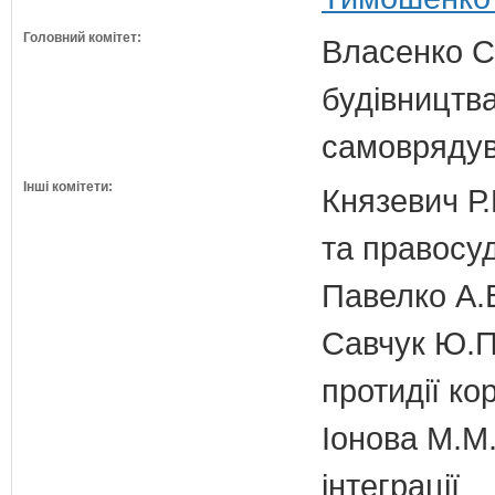
Головний комітет:
Власенко С
будівництва
самовряду
Інші комітети:
Князевич Р.
та правосу
Павелко А.
Савчук Ю.П.
протидії кор
Іонова М.М.
інтеграції