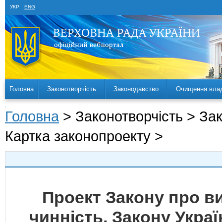
УКР
ENG
Головна
Законотворчість
Законодавство
Очищення вла
Головна
> Законотворчість > За
Картка законопроекту >
Проект Закону про в
чинність, Закону Укра