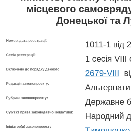
місцевого самовряд
Донецької та Л
Номер, дата реєстрації:
1011-1 від 
Сесія реєстрації:
1 сесія VII
Включено до порядку денного:
2679-VIII
ві
Редакція законопроекту:
Альтернати
Рубрика законопроекту:
Державне б
Суб'єкт права законодавчої ініціативи:
Народний д
Ініціатор(и) законопроекту:
Тимошенко 