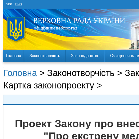
УКР
ENG
Головна
Законотворчість
Законодавство
Очищення вла
Головна
> Законотворчість > За
Картка законопроекту >
Проект Закону про внес
"Про екстрену ме