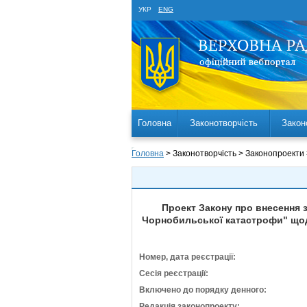
УКР
ENG
Головна
Законотворчість
Закон
Головна
> Законотворчість > Законопроекти
Проект Закону про внесення з
Чорнобильської катастрофи" щодо
Номер, дата реєстрації:
Сесія реєстрації:
Включено до порядку денного:
Редакція законопроекту: