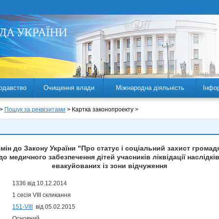
одавство
Очищення влади
Міжнародна діяльність
Інфо
 >
Пошук за реквізитами
> Картка законопроекту >
мін до Закону України "Про статус і соціальний захист громад
 медичного забезпечення дітей учасників ліквідації наслідків
евакуйованих із зони відчуження
1336 від 10.12.2014
1 сесія VIII скликання
151-VIII
від 05.02.2015
Основний