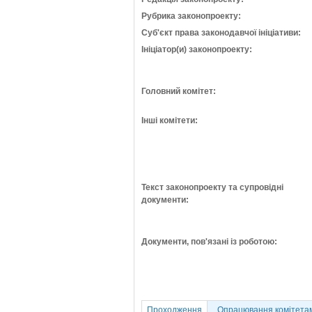
Рубрика законопроекту:
Суб'єкт права законодавчої ініціативи:
Ініціатор(и) законопроекту:
Головний комітет:
Інші комітети:
Текст законопроекту та супровідні
документи:
Документи, пов'язані із роботою:
Проходження
Опрацювання комітета