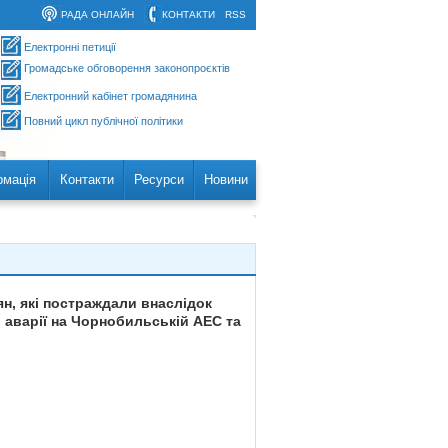
РАДА ОНЛАЙН
КОНТАКТИ
RSS
Електронні петиції
Громадське обговорення законопроєктів
Електронний кабінет громадянина
Повний цикл публічної політики
рмація
Контакти
Ресурси
Новини
ян, які постраждали внаслідок
 аварії на Чорнобильській АЕС та