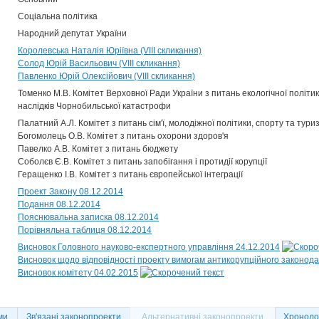
Соціальна політика
Народний депутат України
Королевська Наталія Юріївна (VIII скликання)
Солод Юрій Васильович (VIII скликання)
Павленко Юрій Олексійович (VIII скликання)
Томенко М.В. Комітет Верховної Ради України з питань екологічної політик
наслідків Чорнобильської катастрофи
Палатний А.Л. Комітет з питань сім'ї, молодіжної політики, спорту та тури
Богомолець О.В. Комітет з питань охорони здоров'я
Павелко А.В. Комітет з питань бюджету
Соболєв Є.В. Комітет з питань запобігання і протидії корупції
Геращенко І.В. Комітет з питань європейської інтеграції
Проект Закону 08.12.2014
Подання 08.12.2014
Пояснювальна записка 08.12.2014
Порівняльна таблиця 08.12.2014
Висновок Головного науково-експертного управління 24.12.2014
Висновок щодо відповідності проекту вимогам антикорупційного законода
Висновок комітету 04.02.2015
ми
Зв'язані законопроекти
Альтернативні законопроекти
Хронолог