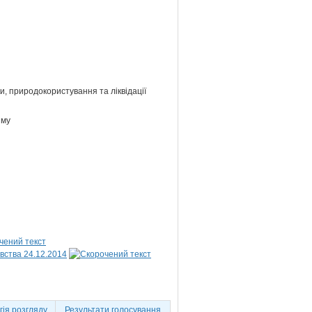
и, природокористування та ліквідації
зму
вства 24.12.2014
ія розгляду
Результати голосування