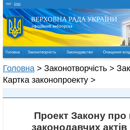
УКР
ENG
Головна
Законотворчість
Законодавство
Очищення вла
Головна
> Законотворчість > За
Картка законопроекту >
Проект Закону про 
законодавчих актів