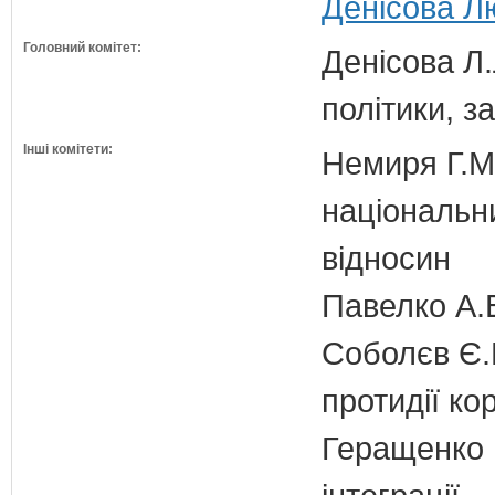
Денісова Лю
Головний комітет:
Денісова Л.
політики, з
Інші комітети:
Немиря Г.М.
національн
відносин
Павелко А.
Соболєв Є.В
протидії кор
Геращенко І