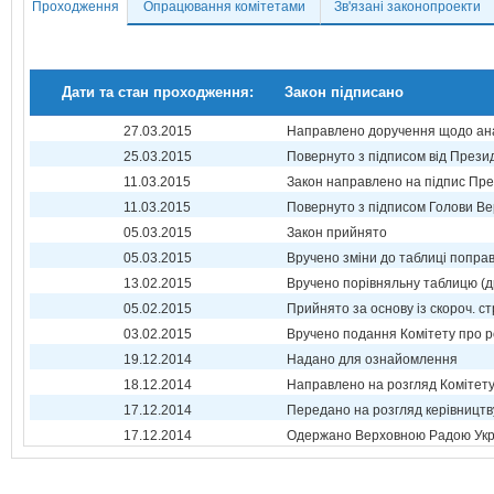
Проходження
Опрацювання комітетами
Зв'язані законопроекти
Дати та стан проходження:
Закон підписано
27.03.2015
Направлено доручення щодо ана
25.03.2015
Повернуто з підписом від Прези
11.03.2015
Закон направлено на підпис Пре
11.03.2015
Повернуто з підписом Голови Ве
05.03.2015
Закон прийнято
05.03.2015
Вручено зміни до таблиці поправ
13.02.2015
Вручено порівняльну таблицю (д
05.02.2015
Прийнято за основу із скороч. ст
03.02.2015
Вручено подання Комітету про р
19.12.2014
Надано для ознайомлення
18.12.2014
Направлено на розгляд Комітет
17.12.2014
Передано на розгляд керівництв
17.12.2014
Одержано Верховною Радою Укр