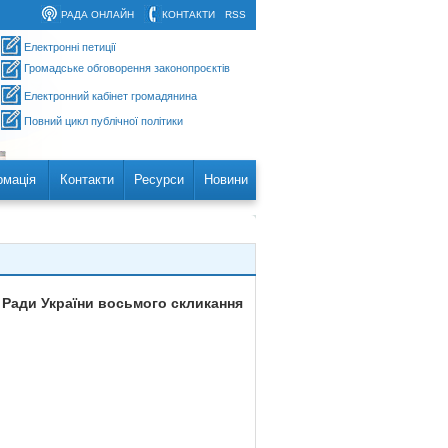
РАДА ОНЛАЙН
КОНТАКТИ
RSS
Електронні петиції
Громадське обговорення законопроєктів
Електронний кабінет громадянина
Повний цикл публічної політики
рмація
Контакти
Ресурси
Новини
 Ради України восьмого скликання