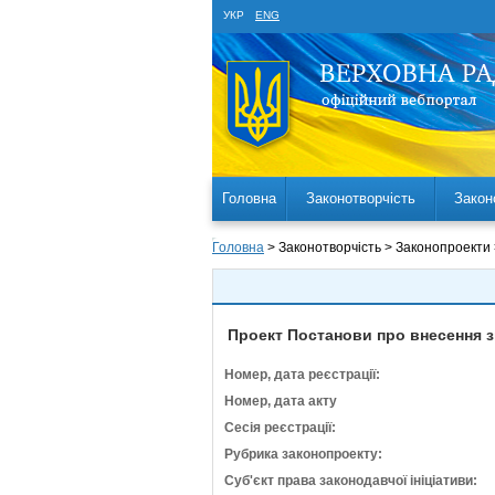
УКР
ENG
Головна
Законотворчість
Закон
Головна
> Законотворчість > Законопроекти
Проект Постанови про внесення з
Номер, дата реєстрації:
Номер, дата акту
Сесія реєстрації:
Рубрика законопроекту:
Суб'єкт права законодавчої ініціативи: