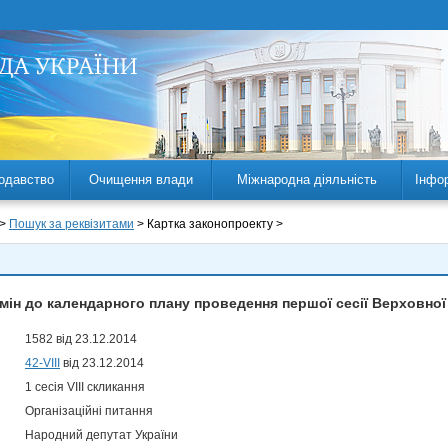
одавство
Очищення влади
Міжнародна діяльність
Інфо
 >
Пошук за реквізитами
> Картка законопроекту >
мін до календарного плану проведення першої сесії Верховної
1582 від 23.12.2014
42-VIII
від 23.12.2014
1 сесія VIII скликання
Організаційні питання
Народний депутат України