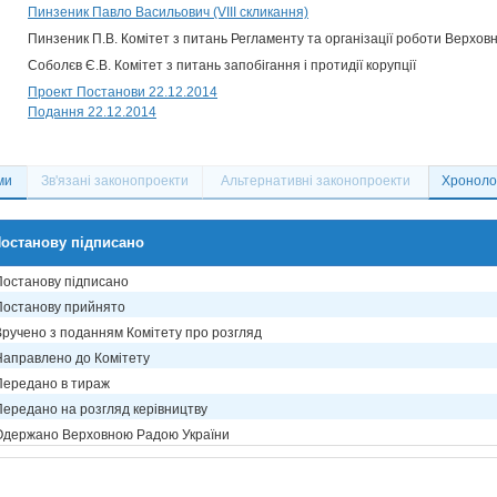
Пинзеник Павло Васильович (VIII скликання)
Пинзеник П.В. Комітет з питань Регламенту та організації роботи Верховн
Соболєв Є.В. Комітет з питань запобігання і протидії корупції
Проект Постанови 22.12.2014
Подання 22.12.2014
ми
Зв'язані законопроекти
Альтернативні законопроекти
Хронолог
останову підписано
Постанову підписано
Постанову прийнято
Вручено з поданням Комітету про розгляд
Направлено до Комітету
Передано в тираж
Передано на розгляд керівництву
Одержано Верховною Радою України