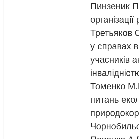
Пинзеник П.
організації
Третьяков 
у справах в
учасників а
інвалідніст
Томенко М.В
питань екол
природокори
Чорнобильс