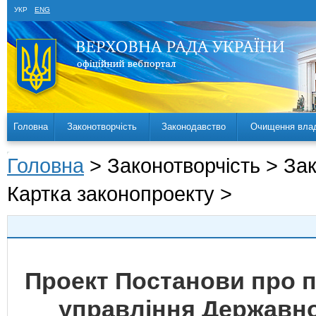
УКР
ENG
Головна
Законотворчість
Законодавство
Очищення вла
Головна
> Законотворчість > За
Картка законопроекту >
Проект Постанови про п
управління Державно