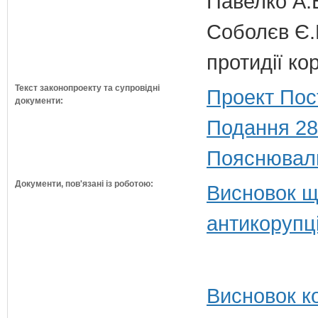
Павелко А.
Соболєв Є.В
протидії кор
Текст законопроекту та супровідні
Проект Пос
документи:
Подання 28
Пояснюваль
Документи, пов'язані із роботою:
Висновок щ
антикорупц
Висновок ко