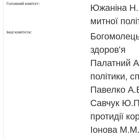
Головний комітет:
Южаніна Н.П
митної полі
Інші комітети:
Богомолець
здоров'я
Палатний А.
політики, с
Павелко А.
Савчук Ю.П.
протидії кор
Іонова М.М.