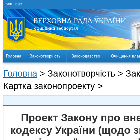
УКР
ENG
Головна
Законотворчість
Законодавство
Очищення вла
Головна
> Законотворчість > За
Картка законопроекту >
Проект Закону про вн
кодексу України (щодо 