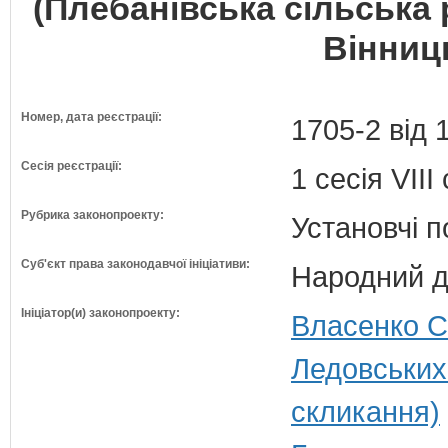
(Плебанівська сільська
Вінниць
Номер, дата реєстрації:
1705-2 від 
Сесія реєстрації:
1 сесія VII
Рубрика законопроекту:
Установчі 
Суб'єкт права законодавчої ініціативи:
Народний д
Ініціатор(и) законопроекту:
Власенко С
Ледовських
скликання)