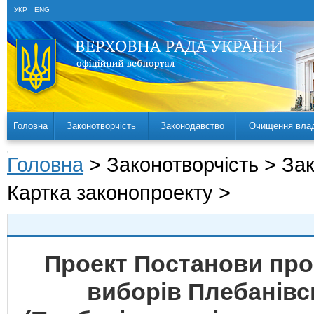
УКР
ENG
Головна
Законотворчість
Законодавство
Очищення вла
Головна
> Законотворчість > За
Картка законопроекту >
Проект Постанови про
виборів Плебанівс