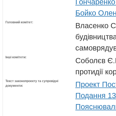
Гончаренко 
Бойко Олена
Головний комітет:
Власенко С
будівництва
самовряду
Інші комітети:
Соболєв Є.В
протидії кор
Текст законопроекту та супровідні
Проект Пос
документи:
Подання 13
Пояснюваль