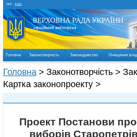
УКР
ENG
Головна
Законотворчість
Законодавство
Очищення вла
Головна
> Законотворчість > За
Картка законопроекту >
Проект Постанови про
виборів Старопетрів