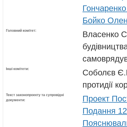
Гончаренко 
Бойко Олена
Головний комітет:
Власенко С
будівництва
самовряду
Інші комітети:
Соболєв Є.В
протидії кор
Текст законопроекту та супровідні
Проект Пос
документи:
Подання 12
Пояснюваль