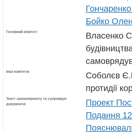
Гончаренко 
Бойко Олена
Головний комітет:
Власенко С
будівництва
самовряду
Інші комітети:
Соболєв Є.В
протидії кор
Текст законопроекту та супровідні
Проект Пос
документи:
Подання 12
Пояснюваль