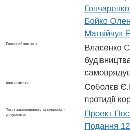
Гончаренко 
Бойко Олена
Матвійчук Е
Головний комітет:
Власенко С
будівництва
самовряду
Інші комітети:
Соболєв Є.В
протидії кор
Текст законопроекту та супровідні
Проект Пос
документи:
Подання 12