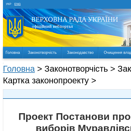
УКР
ENG
Головна
Законотворчість
Законодавство
Очищення вла
Головна
> Законотворчість > За
Картка законопроекту >
Проект Постанови про
виборів Муравлівс