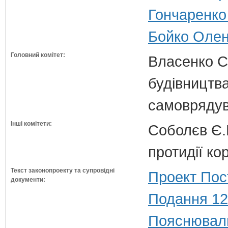
Гончаренко 
Бойко Олена
Головний комітет:
Власенко С
будівництва
самовряду
Інші комітети:
Соболєв Є.В
протидії кор
Текст законопроекту та супровідні
Проект Пос
документи:
Подання 12
Пояснюваль