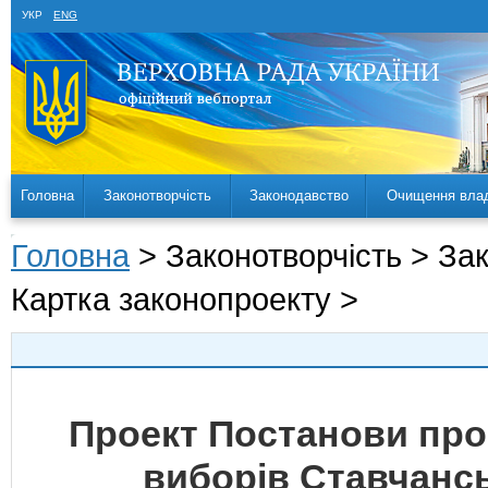
УКР
ENG
Головна
Законотворчість
Законодавство
Очищення вла
Головна
> Законотворчість > За
Картка законопроекту >
Проект Постанови про
виборів Ставчансь