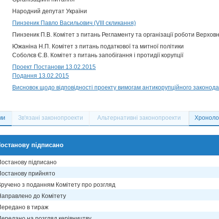
Народний депутат України
Пинзеник Павло Васильович (VIII скликання)
Пинзеник П.В. Комітет з питань Регламенту та організації роботи Верховн
Южаніна Н.П. Комітет з питань податкової та митної політики
Соболєв Є.В. Комітет з питань запобігання і протидії корупції
Проект Постанови 13.02.2015
Подання 13.02.2015
Висновок щодо відповідності проекту вимогам антикорупційного законода
ми
Зв'язані законопроекти
Альтернативні законопроекти
Хронолог
останову підписано
Постанову підписано
Постанову прийнято
Вручено з поданням Комітету про розгляд
Направлено до Комітету
Передано в тираж
Передано на розгляд керівництву