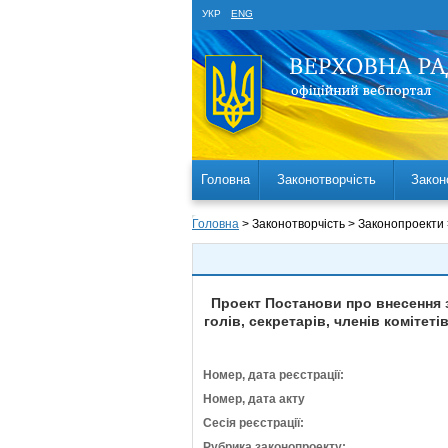
УКР
ENG
Головна
Законотворчість
Закон
Головна
> Законотворчість > Законопроекти
Проект Постанови про внесення з
голів, секретарів, членів комітет
Номер, дата реєстрації:
Номер, дата акту
Сесія реєстрації:
Рубрика законопроекту: