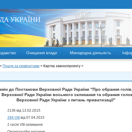
одавство
Очищення влади
Міжнародна діяльність
Інфо
 >
Пошук за реквізитами
> Картка законопроекту >
мін до Постанови Верховної Ради України "Про обрання голів,
ів Верховної Ради України восьмого скликання та обрання голо
Верховної Ради України з питань приватизації"
2136 від 13.02.2015
294-VIII
від 07.04.2015
2 сесія VIII скликання
Організаційні питання