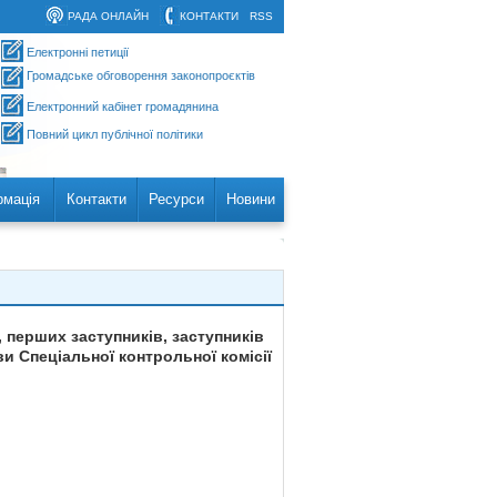
РАДА ОНЛАЙН
КОНТАКТИ
RSS
Електронні петиції
Громадське обговорення законопроєктів
Електронний кабінет громадянина
Повний цикл публічної політики
рмація
Контакти
Ресурси
Новини
 перших заступників, заступників
ви Спеціальної контрольної комісії