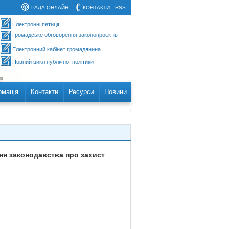
РАДА ОНЛАЙН
КОНТАКТИ
RSS
Електронні петиції
Громадське обговорення законопроєктів
Електронний кабінет громадянина
Повний цикл публічної політики
рмація
Контакти
Ресурси
Новини
ня законодавства про захист