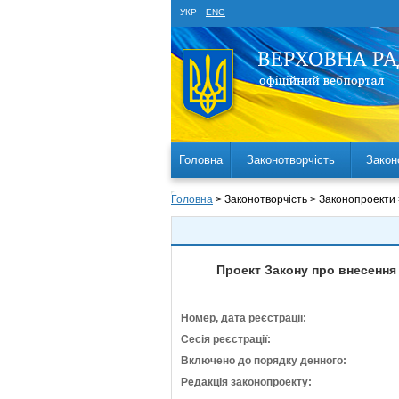
УКР
ENG
Головна
Законотворчість
Закон
Головна
> Законотворчість > Законопроекти
Проект Закону про внесення
Номер, дата реєстрації:
Сесія реєстрації:
Включено до порядку денного:
Редакція законопроекту: