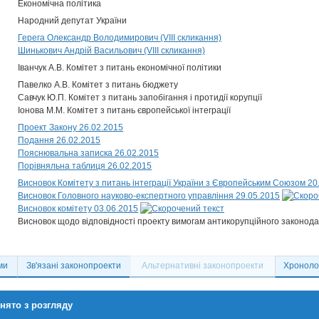
Економічна політика
Народний депутат України
Герега Олександр Володимирович (VIII скликання)
Шинькович Андрій Васильович (VIII скликання)
Іванчук А.В. Комітет з питань економічної політики
Павелко А.В. Комітет з питань бюджету
Савчук Ю.П. Комітет з питань запобігання і протидії корупції
Іонова М.М. Комітет з питань європейської інтеграції
Проект Закону 26.02.2015
Подання 26.02.2015
Пояснювальна записка 26.02.2015
Порівняльна таблиця 26.02.2015
Висновок Комітету з питань інтеграції України з Європейським Союзом 20
Висновок Головного науково-експертного управління 29.05.2015
Висновок комітету 03.06.2015
Висновок щодо відповідності проекту вимогам антикорупційного законод
ми
Зв'язані законопроекти
Альтернативні законопроекти
Хронолог
нято з розгляду