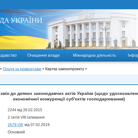
одавство
Очищення влади
Міжнародна діяльність
Інфо
 >
Пошук за реквізитами
> Картка законопроекту >
 змін до деяких законодавчих актів України (щодо удосконален
економічної конкуренції суб'єктів господарювання)
2244 від 26.02.2015
2 сесія VIII скликання
2679-VIII
від 07.02.2019
Основний