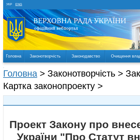
УКР
ENG
Головна
Законотворчість
Законодавство
Очищення вла
Головна
> Законотворчість > За
Картка законопроекту >
Проект Закону про внесе
України "Про Статут в