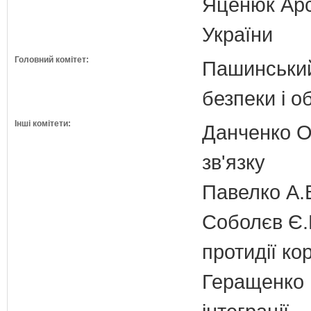
Яценюк Арсе
України
Головний комітет:
Пашинський
безпеки і о
Інші комітети:
Данченко О.
зв'язку
Павелко А.
Соболєв Є.В
протидії кор
Геращенко І