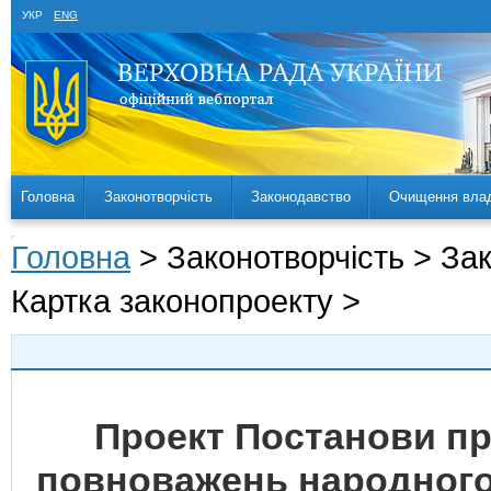
УКР
ENG
Головна
Законотворчість
Законодавство
Очищення вла
Головна
> Законотворчість > За
Картка законопроекту >
Проект Постанови п
повноважень народного