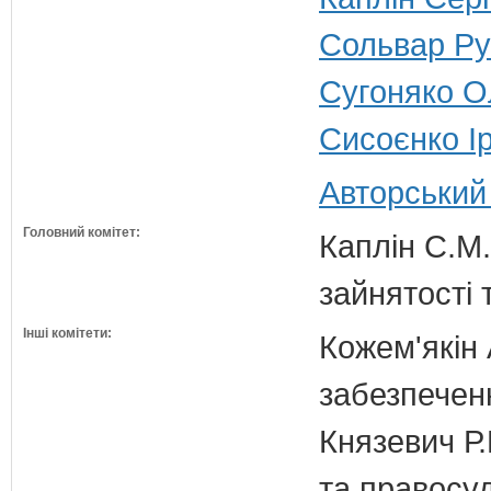
Сольвар Ру
Сугоняко О
Сисоєнко Ір
Авторський
Головний комітет:
Каплін С.М.
зайнятості 
Інші комітети:
Кожем'якін 
забезпечен
Князевич Р.
та правосу