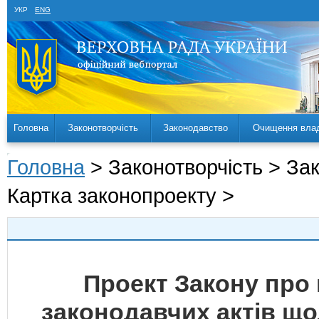
УКР
ENG
Головна
Законотворчість
Законодавство
Очищення вла
Головна
> Законотворчість > За
Картка законопроекту >
Проект Закону про 
законодавчих актів щ