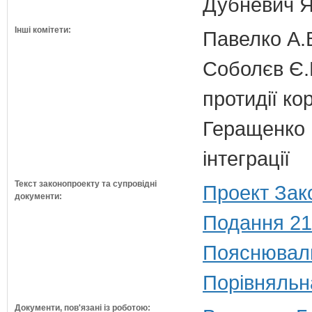
Дубневич Я.
Інші комітети:
Павелко А.
Соболєв Є.В
протидії кор
Геращенко І
інтеграції
Текст законопроекту та супровідні
Проект Зак
документи:
Подання 21
Пояснюваль
Порівняльн
Документи, пов'язані із роботою: