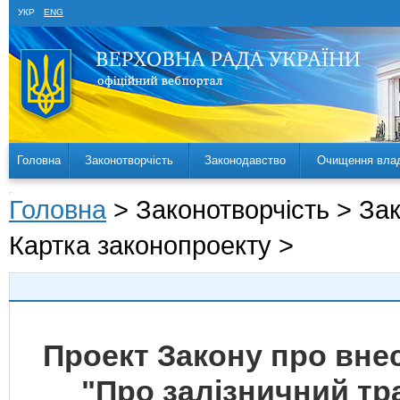
УКР
ENG
Головна
Законотворчість
Законодавство
Очищення вла
Головна
> Законотворчість > За
Картка законопроекту >
Проект Закону про внес
"Про залізничний т