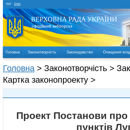
УКР
ENG
Головна
Законотворчість
Законодавство
Очищення вла
Головна
> Законотворчість > За
Картка законопроекту >
Проект Постанови про
пунктів Лу