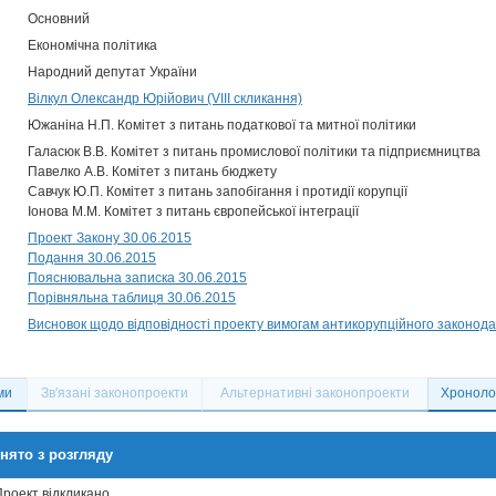
Основний
Економічна політика
Народний депутат України
Вілкул Олександр Юрійович (VIII скликання)
Южаніна Н.П. Комітет з питань податкової та митної політики
Галасюк В.В. Комітет з питань промислової політики та підприємництва
Павелко А.В. Комітет з питань бюджету
Савчук Ю.П. Комітет з питань запобігання і протидії корупції
Іонова М.М. Комітет з питань європейської інтеграції
Проект Закону 30.06.2015
Подання 30.06.2015
Пояснювальна записка 30.06.2015
Порівняльна таблиця 30.06.2015
Висновок щодо відповідності проекту вимогам антикорупційного законода
ми
Зв'язані законопроекти
Альтернативні законопроекти
Хронолог
нято з розгляду
Проект відкликано