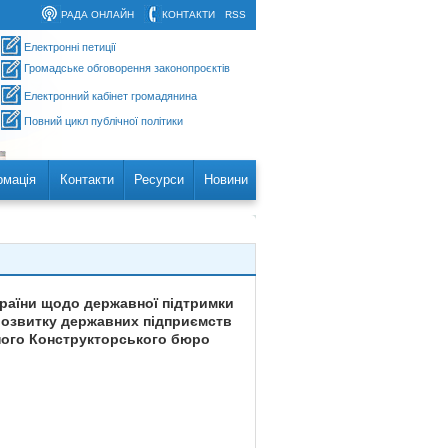
РАДА ОНЛАЙН
КОНТАКТИ
RSS
Електронні петиції
Громадське обговорення законопроєктів
Електронний кабінет громадянина
Повний цикл публічної політики
рмація
Контакти
Ресурси
Новини
країни щодо державної підтримки
 розвитку державних підприємств
ного Конструкторського бюро