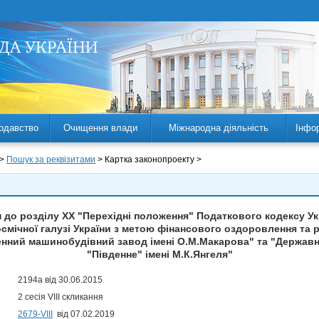
одавство
Очищення влади
Міжнародна діяльність
Інфо
 >
Пошук за реквізитами
> Картка законопроекту >
н до розділу ХХ "Перехідні положення" Податкового кодексу У
смічної галузі України з метою фінансового оздоровлення та
енний машинобудівний завод імені О.М.Макарова" та "Держав
"Південне" імені М.К.Янгеля"
2194а від 30.06.2015
2 сесія VIII скликання
2679-VIII
від 07.02.2019