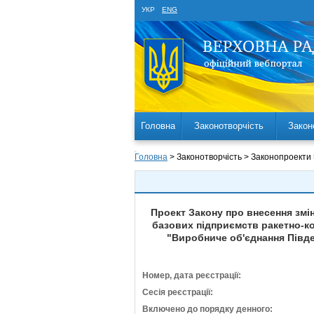
УКР
ENG
Головна
Законотворчість
Закон
Головна
> Законотворчість > Законопроекти
Проект Закону про внесення змі
базових підприємств ракетно-ко
"Виробниче об'єднання Півд
Номер, дата реєстрації:
Сесія реєстрації:
Включено до порядку денного: