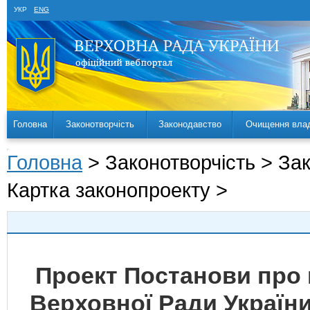
УКР
ENG
Головна
Законотворчість
Законодавство
Очищення вла
Головна
> Законотворчість > За
Картка законопроекту >
Проект Постанови про 
Верховної Ради України