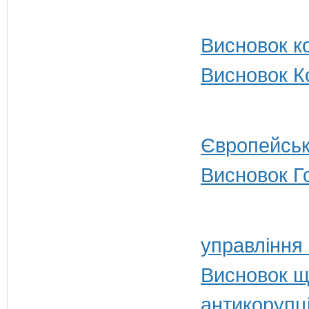
Висновок ко
Висновок Ко
Європейськ
Висновок Г
управління
Висновок щ
антикорупц