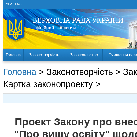
УКР
ENG
Головна
Законотворчість
Законодавство
Очищення вла
Головна
> Законотворчість > За
Картка законопроекту >
Проект Закону про внес
"Про вищу освіту" щодо