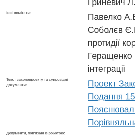
Гриневич Л.
Інші комітети:
Павелко А.
Соболєв Є.В
протидії кор
Геращенко І
інтеграції
Текст законопроекту та супровідні
Проект Зак
документи:
Подання 15
Пояснюваль
Порівняльн
Документи, пов'язані із роботою: