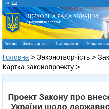
УКР
ENG
Головна
Законотворчість
Законодавство
Очищення вла
Головна
> Законотворчість > За
Картка законопроекту >
Проект Закону про внес
України щодо державної