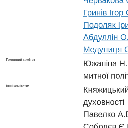
Червакова О
Гринів Ігор
Подоляк Іри
Абдуллін О
Медуниця О
Головний комітет:
Южаніна Н.П
митної полі
Інші комітети:
Княжицький 
духовності
Павелко А.
Соболєв Є.В