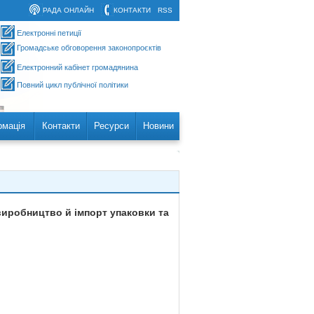
РАДА ОНЛАЙН
КОНТАКТИ
RSS
Електронні петиції
Громадське обговорення законопроєктів
Електронний кабінет громадянина
Повний цикл публічної політики
рмація
Контакти
Ресурси
Новини
виробництво й імпорт упаковки та