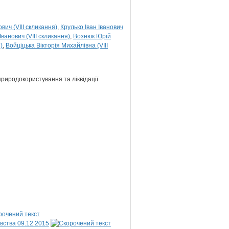
ич (VIII скликання)
Крулько Іван Іванович
Іванович (VIII скликання)
Вознюк Юрій
)
Войціцька Вікторія Михайлівна (VIII
 природокористування та ліквідації
вства 09.12.2015