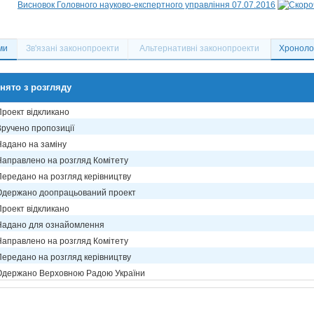
Висновок Головного науково-експертного управління 07.07.2016
ми
Зв'язані законопроекти
Альтернативні законопроекти
Хронолог
нято з розгляду
Проект відкликано
Вручено пропозиції
Надано на заміну
Направлено на розгляд Комітету
Передано на розгляд керівництву
Одержано доопрацьований проект
Проект відкликано
Надано для ознайомлення
Направлено на розгляд Комітету
Передано на розгляд керівництву
Одержано Верховною Радою України