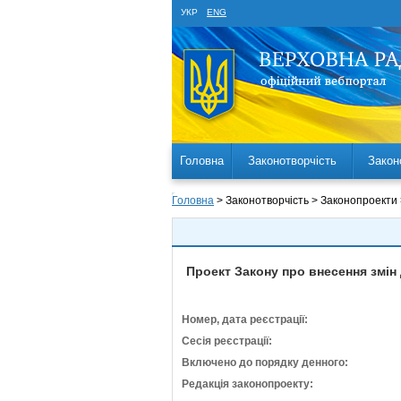
УКР
ENG
Головна
Законотворчість
Закон
Головна
> Законотворчість > Законопроекти
Проект Закону про внесення змін
Номер, дата реєстрації:
Сесія реєстрації:
Включено до порядку денного:
Редакція законопроекту: