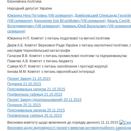
Економічна політика
Народний депутат України
Южаніна Ніна Петрівна (VIII скликання)
Домбровський Олександр Георгійов
(VIII скликання)
Кононенко Ігор Віталійович (VIII скликання)
Кіраль Сергій 
Володимирович (VIII скликання)
Чижмарь Юрій Васильович (VIII скликання
скликання)
Южаніна Н.П. Комітет з питань податкової та митної політики
Дирів А.Б. Комітет Верховної Ради України з питань екологічної політики,
наслідків Чорнобильської катастрофи
Галасюк В.В. Комітет з питань промислової політики та підприємництва
Павелко А.В. Комітет з питань бюджету
Савчук Ю.П. Комітет з питань запобігання і протидії корупції
Іонова М.М. Комітет з питань європейської інтеграції
Проект Закону 21.10.2015
Подання 21.10.2015
Пояснювальна записка 21.10.2015
Порівняльна таблиця 21.10.2015
Проект Закону (доопрацьований) 20.11.2015
Подання 20.11.2015
Пояснювальна записка 20.11.2015
Порівняльна таблиця 20.11.2015
Висновок комітету щодо включення до порядку денного 11.11.2015
Висновок щодо відповідності проекту вимогам антикорупційного законода