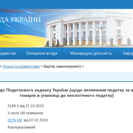
одавство
Очищення влади
Міжнародна діяльність
Інфо
 >
Пошук за реквізитами
> Картка законопроекту >
 до Податкового кодексу України (щодо включення податку за 
товарів в упаковці до екологічного податку)
3199-1 від 21.10.2015
3 сесія VIII скликання
2679-VIII
від 07.02.2019
Альтернативний