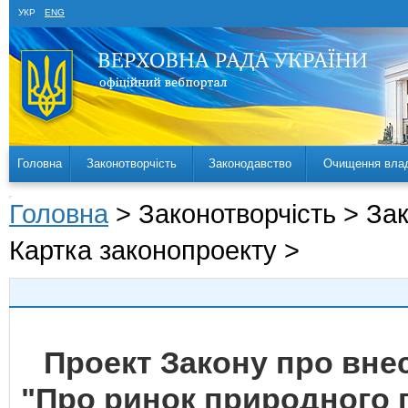
УКР
ENG
Головна
Законотворчість
Законодавство
Очищення вла
Головна
> Законотворчість > За
Картка законопроекту >
Проект Закону про внес
"Про ринок природного г