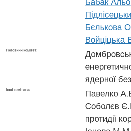
Бабак Альон
Підлісецьки
Бєлькова Ол
Войціцька В
Головний комітет:
Домбровськи
енергетично
ядерної бе
Інші комітети:
Павелко А.
Соболєв Є.В
протидії кор