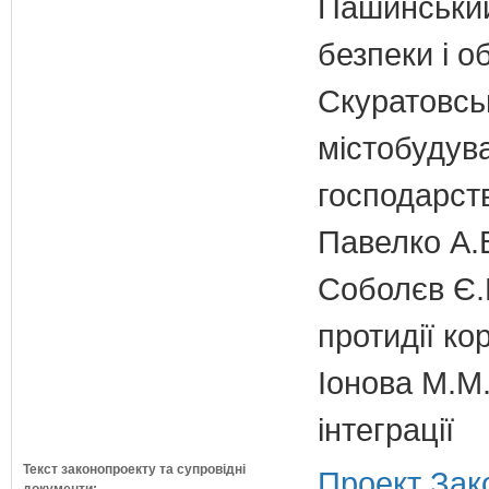
Пашинський
безпеки і о
Скуратовськ
містобудув
господарст
Павелко А.
Соболєв Є.В
протидії кор
Іонова М.М.
інтеграції
Текст законопроекту та супровідні
Проект Зак