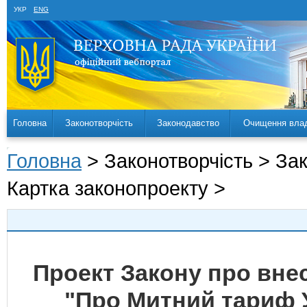
УКР
ENG
Головна
Законотворчість
Законодавство
Очищення вла
Головна
> Законотворчість > За
Картка законопроекту >
Проект Закону про внес
"Про Митний тариф 