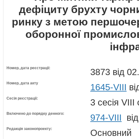
дефіциту брухту чорн
ринку з метою першоче
оборонної промислово
інфр
Номер, дата реєстрації:
3873 від 02
Номер, дата акту
1645-VIII
ві
Сесія реєстрації:
3 сесія VII
Включено до порядку денного:
974-VIII
від
Редакція законопроекту:
Основний