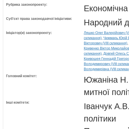
Рубрика законопроекту:
Економічна
Суб'єкт права законодавчої ініціативи:
Народний д
Ініціатор(и) законопроекту:
Ляшко Олег Валерійович (VI
скликання)
Чижмарь Юрій В
Вікторович (VIII скликання)
Кривенко Віктор Миколайови
скликання)
Довгий Олесь Ст
Кривошея Геннадій Григоров
Володимирович (VIII склика
Володимирівна (VIII склика
Головний комітет:
Южаніна Н.П
митної полі
Інші комітети:
Іванчук А.В
політики