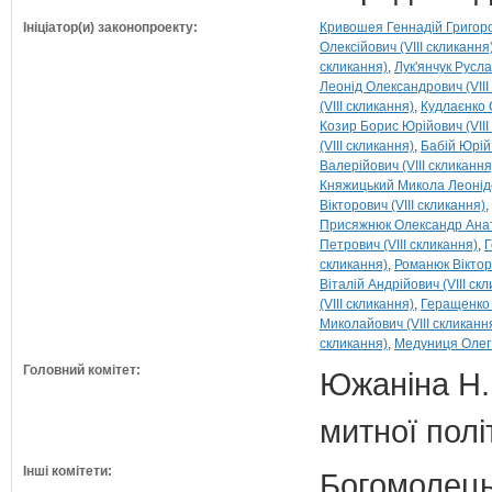
Ініціатор(и) законопроекту:
Кривошея Геннадій Григоров
Олексійович (VIII скликання
скликання)
Лук'янчук Русла
Леонід Олександрович (VIII
(VIII скликання)
Кудлаєнко 
Козир Борис Юрійович (VIII
(VIII скликання)
Бабій Юрій 
Валерійович (VIII скликання
Княжицький Микола Леонідов
Вікторович (VIII скликання)
Присяжнюк Олександр Анато
Петрович (VIII скликання)
Г
скликання)
Романюк Віктор
Віталій Андрійович (VIII ск
(VIII скликання)
Геращенко 
Миколайович (VIII скликанн
скликання)
Медуниця Олег 
Головний комітет:
Южаніна Н.П
митної полі
Інші комітети:
Богомолець