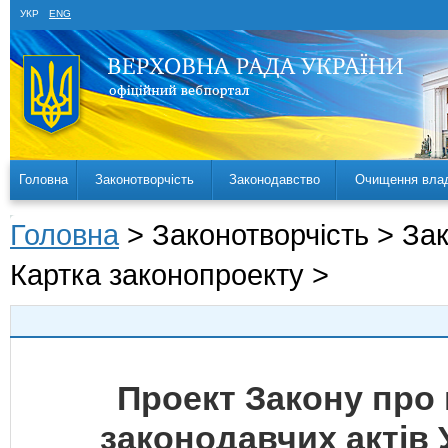
УКР
ENG
Головна
Законотворчість
Законодавство
Очищення вла
Головна
> Законотворчість > За
Картка законопроекту >
Проект Закону про 
законодавчих актів