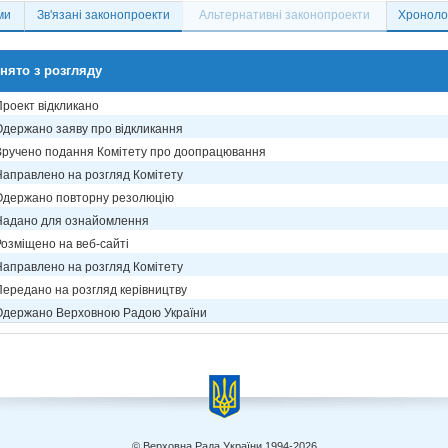
ми
Зв'язані законопроекти
Альтернативні законопроекти
Хронолог
нято з розгляду
Проект відкликано
Одержано заяву про відкликання
Вручено подання Комітету про доопрацювання
Направлено на розгляд Комітету
Одержано повторну резолюцію
Надано для ознайомлення
Розміщено на веб-сайті
Направлено на розгляд Комітету
Передано на розгляд керівництву
Одержано Верховною Радою України
© Верховна Рада України 1994-2026