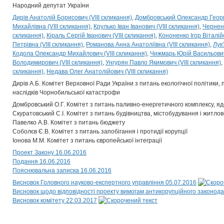
Народний депутат України
Дирів Анатолій Борисович (VIII скликання)
Домбровський Олександр Георгі
Михайлівна (VIII скликання)
Крулько Іван Іванович (VIII скликання)
Чернен
скликання)
Кіраль Сергій Іванович (VIII скликання)
Кононенко Ігор Віталійо
Петрівна (VIII скликання)
Романова Анна Анатоліївна (VIII скликання)
Лук
Кодола Олександр Михайлович (VIII скликання)
Чижмарь Юрій Васильович 
Володимирович (VIII скликання)
Унгурян Павло Якимович (VIII скликання)
скликання)
Недава Олег Анатолійович (VIII скликання)
Дирів А.Б. Комітет Верховної Ради України з питань екологічної політики,
наслідків Чорнобильської катастрофи
Домбровський О.Г. Комітет з питань паливно-енергетичного комплексу, яд
Скуратовський С.І. Комітет з питань будівництва, містобудування і житл
Павелко А.В. Комітет з питань бюджету
Соболєв Є.В. Комітет з питань запобігання і протидії корупції
Іонова М.М. Комітет з питань європейської інтеграції
Проект Закону 16.06.2016
Подання 16.06.2016
Пояснювальна записка 16.06.2016
Висновок Головного науково-експертного управління 05.07.2016
Висновок щодо відповідності проекту вимогам антикорупційного законода
Висновок комітету 22.03.2017