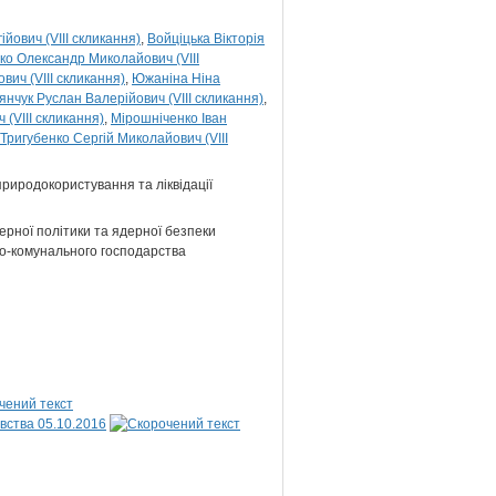
йович (VIII скликання)
Войціцька Вікторія
ко Олександр Миколайович (VIII
вич (VIII скликання)
Южаніна Ніна
'янчук Руслан Валерійович (VIII скликання)
(VIII скликання)
Мірошніченко Іван
Тригубенко Сергій Миколайович (VIII
 природокористування та ліквідації
ерної політики та ядерної безпеки
ово-комунального господарства
вства 05.10.2016