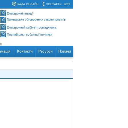
РАДА ОНЛАЙН
КОНТАКТИ
RSS
Електронні петиції
Громадське обговорення законопроєктів
Електронний кабінет громадянина
Повний цикл публічної політики
рмація
Контакти
Ресурси
Новини