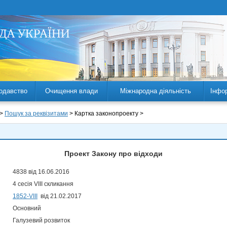
одавство
Очищення влади
Міжнародна діяльність
Інфо
 >
Пошук за реквізитами
> Картка законопроекту >
Проект Закону про відходи
4838 від 16.06.2016
4 сесія VIII скликання
1852-VIII
від 21.02.2017
Основний
Галузевий розвиток