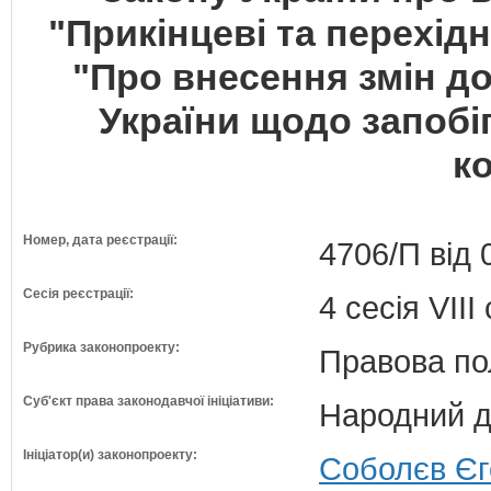
"Прикінцеві та перехід
"Про внесення змін до
України щодо запобіг
ко
Номер, дата реєстрації:
4706/П від 
Сесія реєстрації:
4 сесія VII
Рубрика законопроекту:
Правова по
Суб'єкт права законодавчої ініціативи:
Народний д
Ініціатор(и) законопроекту:
Соболєв Єго