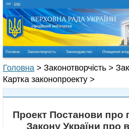
УКР
ENG
Головна
Законотворчість
Законодавство
Очищення вла
Головна
> Законотворчість > За
Картка законопроекту >
Проект Постанови про 
Закону України про в